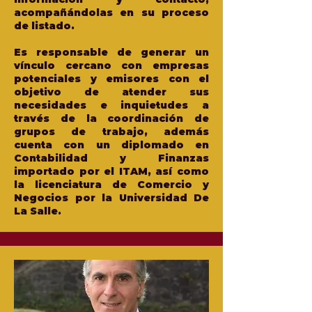
acompañándolas en su proceso
de listado.
Es responsable de generar un
vínculo cercano con empresas
potenciales y emisores con el
objetivo de atender sus
necesidades e inquietudes a
través de la coordinación de
grupos de trabajo, además
cuenta con un diplomado en
Contabilidad y Finanzas
importado por el ITAM, así como
la licenciatura de Comercio y
Negocios por la Universidad De
La Salle.