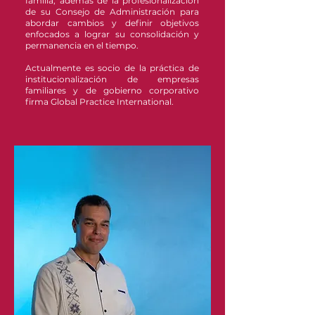
familia, además de la profesionalización
de su Consejo de Administración para
abordar cambios y definir objetivos
enfocados a lograr su consolidación y
permanencia en el tiempo.
Actualmente es socio de la práctica de
institucionalización de empresas
familiares y de gobierno corporativo
firma Global Practice International.