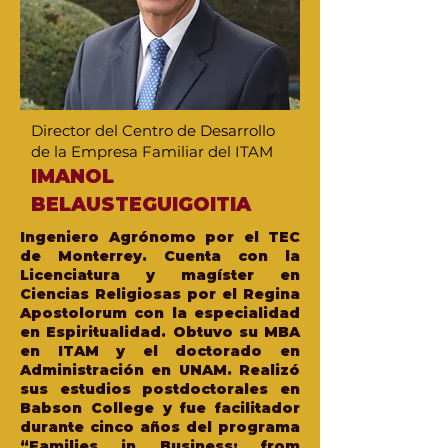
Director del Centro de Desarrollo
de la Empresa Familiar del ITAM
IMANOL
BELAUSTEGUIGOITIA
Ingeniero Agrónomo por el TEC
de Monterrey. Cuenta con la
Licenciatura y magíster en
Ciencias Religiosas por el Regina
Apostolorum con la especialidad
en Espiritualidad.
Obtuvo su MBA
en ITAM y el doctorado en
Administración en UNAM. Realizó
sus estudios postdoctorales en
Babson College y fue facilitador
durante cinco años del programa
“Families in Business: from