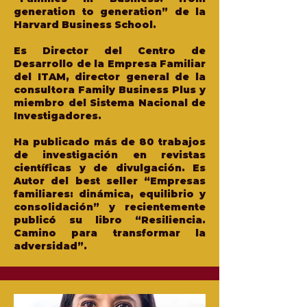
generation to generation” de la
Harvard Business School.
Es Director del Centro de
Desarrollo de la Empresa Familiar
del ITAM, director general de la
consultora Family Business Plus y
miembro del Sistema Nacional de
Investigadores.
Ha publicado más de 80 trabajos
de investigación en revistas
científicas y de divulgación. Es
Autor del best seller “Empresas
familiares: dinámica, equilibrio y
consolidación” y recientemente
publicó su libro “Resiliencia.
Camino para transformar la
adversidad”.